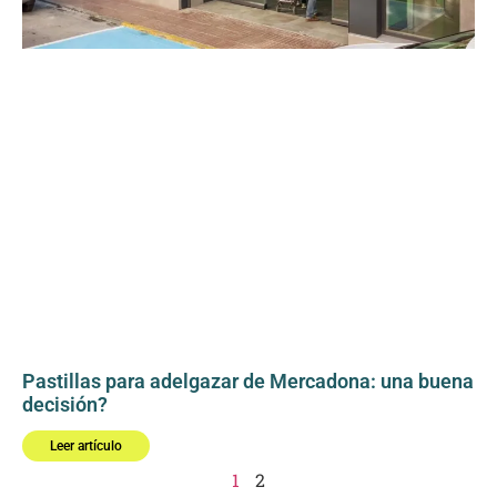
Pastillas para adelgazar de Mercadona: una buena
decisión?
Leer artículo
1
2