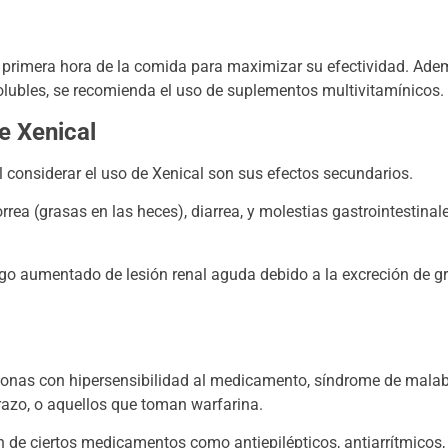
 primera hora de la comida para maximizar su efectividad. Adem
olubles, se recomienda el uso de suplementos multivitamínicos.
e Xenical
l considerar el uso de Xenical son sus efectos secundarios.
ea (grasas en las heces), diarrea, y molestias gastrointestina
sgo aumentado de lesión renal aguda debido a la excreción de gr
sonas con hipersensibilidad al medicamento, síndrome de malabs
razo, o aquellos que toman warfarina.
n de ciertos medicamentos como antiepilépticos, antiarrítmicos