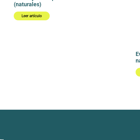
(naturales)
Leer artículo
E
n