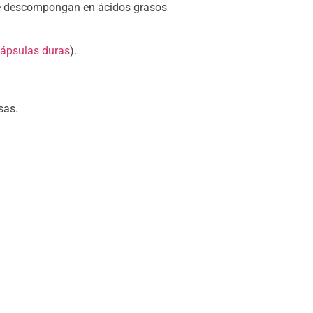
os se descompongan en ácidos grasos
cápsulas duras
).
sas.